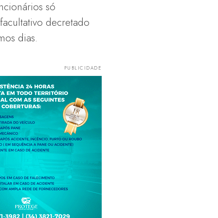
ncionários só
facultativo decretado
mos dias.