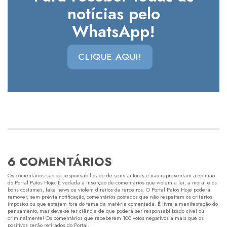
notícias pelo
WhatsApp!
CLIQUE AQUI!
6 COMENTÁRIOS
Os comentários são de responsabilidade de seus autores e não representam a opinião
do Portal Patos Hoje. É vedada a inserção de comentários que violem a lei, a moral e os
bons costumes, fake news ou violem direitos de terceiros. O Portal Patos Hoje poderá
remover, sem prévia notificação, comentários postados que não respeitem os critérios
impostos ou que estejam fora do tema da matéria comentada. É livre a manifestação do
pensamento, mas deve-se ter ciência de que poderá ser responsabilizado cível ou
criminalmente! Os comentários que receberem 100 votos negativos a mais que os
positivos serão retirados do Portal.