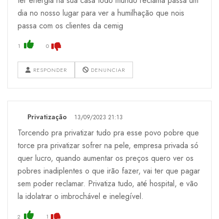
ter energia na sua casa todo mundo reclama passa um
dia no nosso lugar para ver a humilhação que nois
passa com os clientes da cemig
1
0
RESPONDER
DENUNCIAR
Privatização
13/09/2023 21:13
Torcendo pra privatizar tudo pra esse povo pobre que
torce pra privatizar sofrer na pele, empresa privada só
quer lucro, quando aumentar os preços quero ver os
pobres inadiplentes o que irão fazer, vai ter que pagar
sem poder reclamar. Privatiza tudo, até hospital, e vão
la idolatrar o imbrochável e inelegível.
2
1