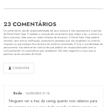
23 COMENTÁRIOS
Os comentários são de responsabilidade de seus autores e não representam a opinião
do Portal Patos Hoje. É vedada a inserção de comentários que violem a lei, a moral e os
bons costumes, fake news ou violem direitos de terceiros. O Portal Patos Hoje poderá
remover, sem prévia notificação, comentários postados que não respeitem os critérios
impostos ou que estejam fora do tema da matéria comentada. É livre a manifestação do
pensamento, mas deve-se ter ciência de que poderá ser responsabilizado cível ou
criminalmente! Os comentários que receberem 100 votos negativos a mais que os
positivos serão retirados do Portal.
COMENTAR
Bode
16/09/2023 21:16
Ninguem ver a traz da cemig quanto nois ralamos para