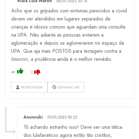
Riala Lula Mafon
06/01/2022 20:14
Acho que os gripados com sintomas parecidos a covid
devem ser atendidos em lugares separados de
crianças e idosos comuns que aguardam uma consulta
na UPA. Não adianta as pessoas evitarem a
aglomeração e depois se aglomerarem no espaço da
UPA. Que aja mais POSTOS para testagem contra a
ômicron, a prudência ainda é o melhor remédio.
48
2
RESPONDER
DENUNCIAR
Anunnaki
07/01/2022 00:22
Tô achando estranho isso! Deve ser uma tática
dos lulafanaticos agora estão tão cristãos,