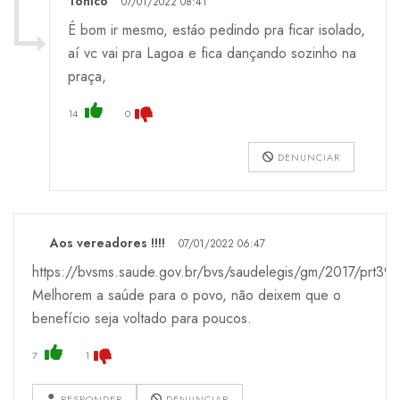
Tônico
07/01/2022 08:41
É bom ir mesmo, estáo pedindo pra ficar isolado,
aí vc vai pra Lagoa e fica dançando sozinho na
praça,
14
0
DENUNCIAR
Aos vereadores !!!!
07/01/2022 06:47
https://bvsms.saude.gov.br/bvs/saudelegis/gm/2017/prt39
Melhorem a saúde para o povo, não deixem que o
benefício seja voltado para poucos.
7
1
RESPONDER
DENUNCIAR