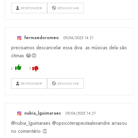
RESPONDER
DENUNCIAR
fermaedoromeo
09/04/2025 14:21
precisamos descancelar essa diva. as músicas dela são
ótimas 😂😍
2
3
RESPONDER
DENUNCIAR
nubia_lguimaraes
09/04/2025 14:21
@nubia_lguimaraes @opsicoterapeutaalexandre arrasou
no comentário 👏