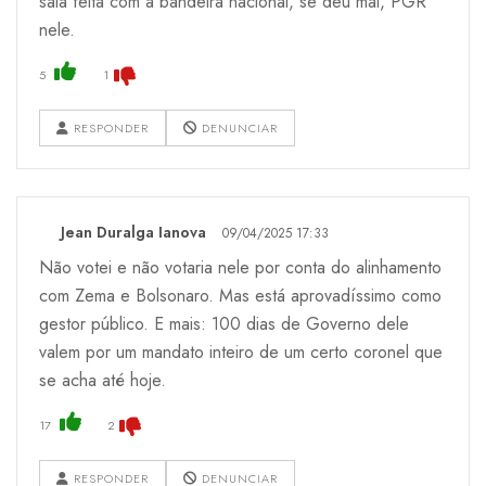
saia feita com a bandeira nacional, se deu mal, PGR
nele.
5
1
RESPONDER
DENUNCIAR
Jean Duralga Ianova
09/04/2025 17:33
Não votei e não votaria nele por conta do alinhamento
com Zema e Bolsonaro. Mas está aprovadíssimo como
gestor público. E mais: 100 dias de Governo dele
valem por um mandato inteiro de um certo coronel que
se acha até hoje.
17
2
RESPONDER
DENUNCIAR