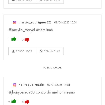
marcio_rodrigues22
09/04/2025 15:01
@kamylle_moryel amém irmã
1
0
RESPONDER
DENUNCIAR
nelitaqueirozde
09/04/2025 14:51
@jhonybalada30 concordo melhor mesmo
2
0