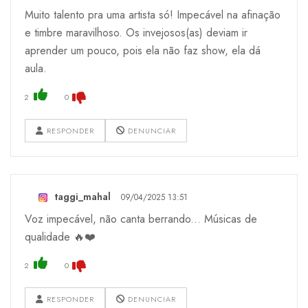
Muito talento pra uma artista só! Impecável na afinação
e timbre maravilhoso. Os invejosos(as) deviam ir
aprender um pouco, pois ela não faz show, ela dá
aula.
2
0
RESPONDER
DENUNCIAR
taggi_mahal
09/04/2025 13:51
Voz impecável, não canta berrando... Músicas de
qualidade 🔥❤️
2
0
RESPONDER
DENUNCIAR