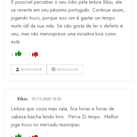
É possível perceber o seu ódio pela leitura Xibiu, ele
se reverte em seu péssimo português. Continue assim,
jogando truco, porque isso sim é gastar um tempo
muito útil da sua vida. Se não gosta de ler o defeito é
seu, mas não menospreze uma iniciativa boa como
está.
3
1
RESPONDER
DENUNCIAR
Xibiu
01/11/2020 10:53
Leitura que coiza mais xata, fica horas e horas de
cabesa baicha lendo livro.. Perca Di tenpo.. Melhor
joga truco no mercadu municipau..