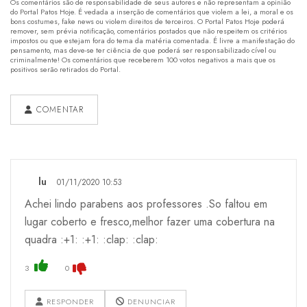
Os comentários são de responsabilidade de seus autores e não representam a opinião
do Portal Patos Hoje. É vedada a inserção de comentários que violem a lei, a moral e os
bons costumes, fake news ou violem direitos de terceiros. O Portal Patos Hoje poderá
remover, sem prévia notificação, comentários postados que não respeitem os critérios
impostos ou que estejam fora do tema da matéria comentada. É livre a manifestação do
pensamento, mas deve-se ter ciência de que poderá ser responsabilizado cível ou
criminalmente! Os comentários que receberem 100 votos negativos a mais que os
positivos serão retirados do Portal.
COMENTAR
lu
01/11/2020 10:53
Achei lindo parabens aos professores .So faltou em
lugar coberto e fresco,melhor fazer uma cobertura na
quadra :+1: :+1: :clap: :clap:
3
0
RESPONDER
DENUNCIAR