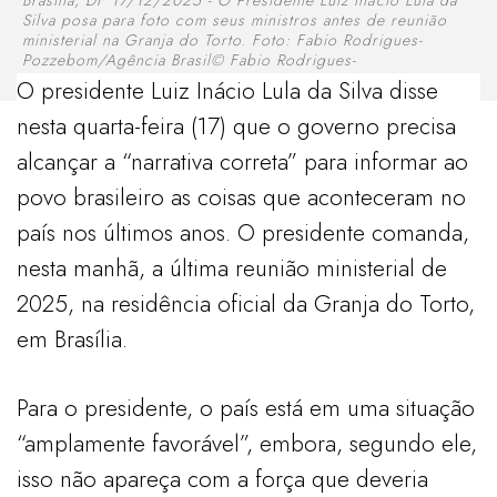
Silva posa para foto com seus ministros antes de reunião
ministerial na Granja do Torto. Foto: Fabio Rodrigues-
Pozzebom/Agência Brasil© Fabio Rodrigues-
Pozzebom/Agência Brasil
O presidente Luiz Inácio Lula da Silva disse
nesta quarta-feira (17) que o governo precisa
alcançar a “narrativa correta” para informar ao
povo brasileiro as coisas que aconteceram no
país nos últimos anos. O presidente comanda,
nesta manhã, a última reunião ministerial de
2025, na residência oficial da Granja do Torto,
em Brasília.
Para o presidente, o país está em uma situação
“amplamente favorável”, embora, segundo ele,
isso não apareça com a força que deveria