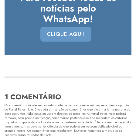
notícias pelo
WhatsApp!
CLIQUE AQUI!
1 COMENTÁRIO
Os comentários são de responsabilidade de seus autores e não representam a opinião
do Portal Patos Hoje. É vedada a inserção de comentários que violem a lei, a moral e os
bons costumes, fake news ou violem direitos de terceiros. O Portal Patos Hoje poderá
remover, sem prévia notificação, comentários postados que não respeitem os critérios
impostos ou que estejam fora do tema da matéria comentada. É livre a manifestação do
pensamento, mas deve-se ter ciência de que poderá ser responsabilizado cível ou
criminalmente! Os comentários que receberem 100 votos negativos a mais que os
positivos serão retirados do Portal.