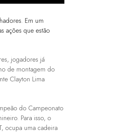
alhadores. Em um
u as ações que estão
res, jogadores já
balho de montagem do
nte Clayton Lima
 Campeão do Campeonato
neiro. Para isso, o
RT, ocupa uma cadeira