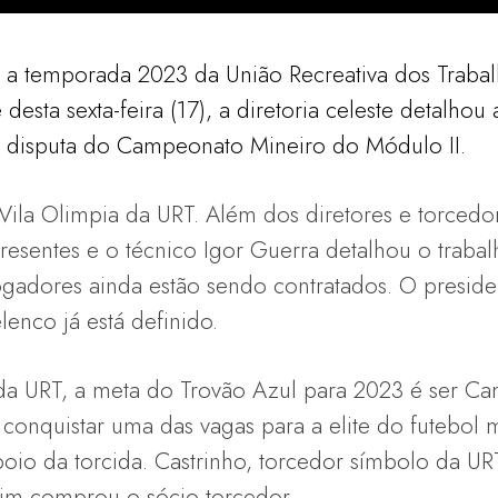
a a temporada 2023 da União Recreativa dos Trab
e desta sexta-feira (17), a diretoria celeste detalho
a disputa do Campeonato Mineiro do Módulo II.
a Vila Olimpia da URT. Além dos diretores e torcedo
presentes e o técnico Igor Guerra detalhou o tra
ogadores ainda estão sendo contratados. O preside
enco já está definido.
da URT, a meta do Trovão Azul para 2023 é ser
conquistar uma das vagas para a elite do futebol mi
poio da torcida. Castrinho, torcedor símbolo da U
im comprou o sócio-torcedor.