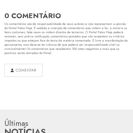
0 COMENTÁRIO
Os comentários são de responsabilidade de seus autores e não representam a opinião
do Portal Patos Hoje. É vedada a inserção de comentários que violem a lei, a moral e os
bons costumes, fake news ou violem direitos de terceiros. O Portal Patos Hoje poderá
remover, sem prévia notificação, comentários postados que não respeitem os critérios
impostos ou que estejam fora do tema da matéria comentada. É livre a manifestação do
pensamento, mas deve-se ter ciência de que poderá ser responsabilizado cível ou
criminalmente! Os comentários que receberem 100 votos negativos a mais que os
positivos serão retirados do Portal.
COMENTAR
Últimas
NOTÍCIAS