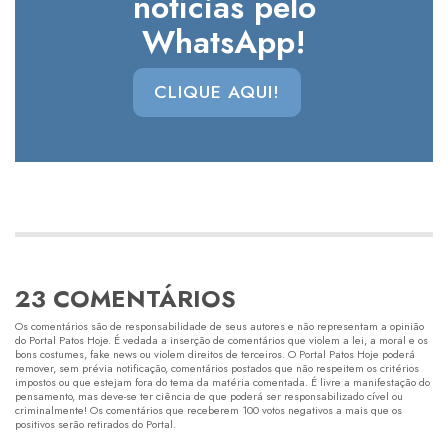
notícias pelo
WhatsApp!
CLIQUE AQUI!
23 COMENTÁRIOS
Os comentários são de responsabilidade de seus autores e não representam a opinião
do Portal Patos Hoje. É vedada a inserção de comentários que violem a lei, a moral e os
bons costumes, fake news ou violem direitos de terceiros. O Portal Patos Hoje poderá
remover, sem prévia notificação, comentários postados que não respeitem os critérios
impostos ou que estejam fora do tema da matéria comentada. É livre a manifestação do
pensamento, mas deve-se ter ciência de que poderá ser responsabilizado cível ou
criminalmente! Os comentários que receberem 100 votos negativos a mais que os
positivos serão retirados do Portal.