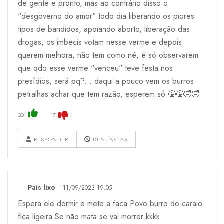
de gente e pronto, mas ao contrário disso o
"desgoverno do amor" todo dia liberando os piores
tipos de bandidos, apoiando aborto, liberação das
drogas, os imbecis votam nesse verme e depois
querem melhora, não tem como né, é só observarem
que qdo esse verme "venceu" teve festa nos
presídios, será pq?... daqui a pouco vem os burros
petralhas achar que tem razão, esperem só 🤮🤮🤣🤣
30
17
RESPONDER
DENUNCIAR
Pais lixo
11/09/2023 19:05
Espera ele dormir e mete a faca Povo burro do caraio
fica ligeira Se não mata se vai morrer kkkk