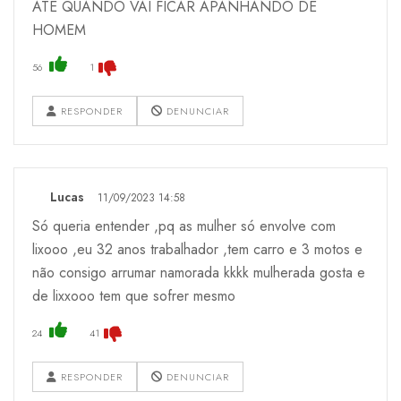
ATE QUANDO VAI FICAR APANHANDO DE
HOMEM
56
1
RESPONDER
DENUNCIAR
Lucas
11/09/2023 14:58
Só queria entender ,pq as mulher só envolve com
lixooo ,eu 32 anos trabalhador ,tem carro e 3 motos e
não consigo arrumar namorada kkkk mulherada gosta e
de lixxooo tem que sofrer mesmo
24
41
RESPONDER
DENUNCIAR