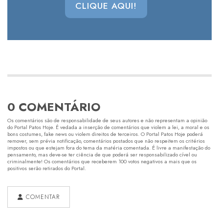
CLIQUE AQUI!
0 COMENTÁRIO
Os comentários são de responsabilidade de seus autores e não representam a opinião
do Portal Patos Hoje. É vedada a inserção de comentários que violem a lei, a moral e os
bons costumes, fake news ou violem direitos de terceiros. O Portal Patos Hoje poderá
remover, sem prévia notificação, comentários postados que não respeitem os critérios
impostos ou que estejam fora do tema da matéria comentada. É livre a manifestação do
pensamento, mas deve-se ter ciência de que poderá ser responsabilizado cível ou
criminalmente! Os comentários que receberem 100 votos negativos a mais que os
positivos serão retirados do Portal.
COMENTAR