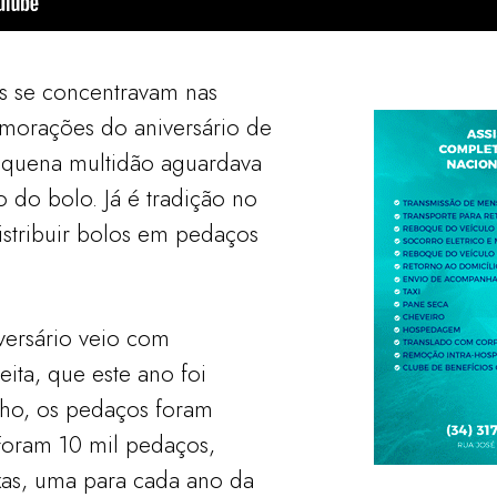
s se concentravam nas
morações do aniversário de
equena multidão aguardava
o do bolo. Já é tradição no
istribuir bolos em pedaços
versário veio com
ita, que este ano foi
ho, os pedaços foram
 Foram 10 mil pedaços,
ixas, uma para cada ano da