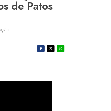
os de Patos
ação.