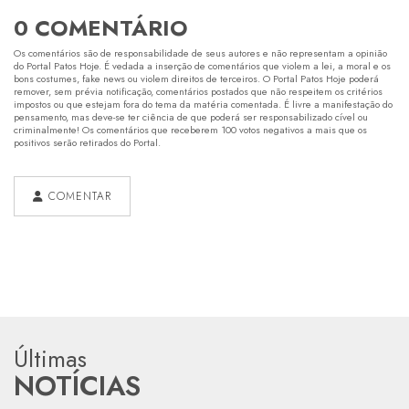
0 COMENTÁRIO
Os comentários são de responsabilidade de seus autores e não representam a opinião
do Portal Patos Hoje. É vedada a inserção de comentários que violem a lei, a moral e os
bons costumes, fake news ou violem direitos de terceiros. O Portal Patos Hoje poderá
remover, sem prévia notificação, comentários postados que não respeitem os critérios
impostos ou que estejam fora do tema da matéria comentada. É livre a manifestação do
pensamento, mas deve-se ter ciência de que poderá ser responsabilizado cível ou
criminalmente! Os comentários que receberem 100 votos negativos a mais que os
positivos serão retirados do Portal.
COMENTAR
Últimas
NOTÍCIAS