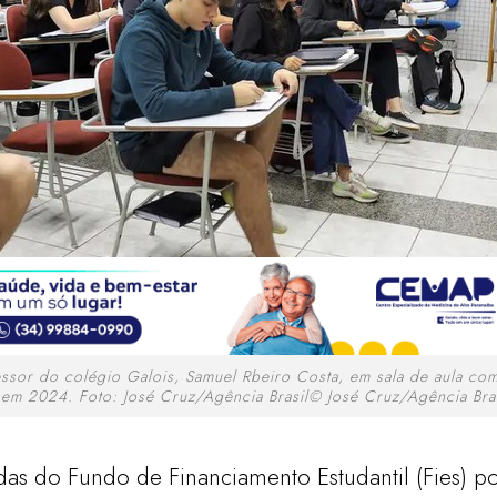
essor do colégio Galois, Samuel Rbeiro Costa, em sala de aula co
nem 2024. Foto: José Cruz/Agência Brasil© José Cruz/Agência Bras
das do Fundo de Financiamento Estudantil (Fies) 