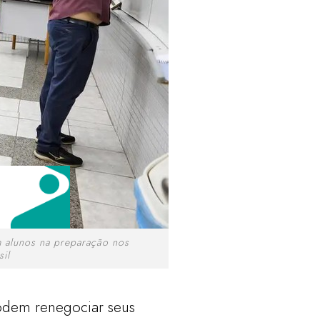
m alunos na preparação nos
il
podem renegociar seus