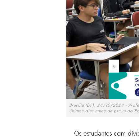
×
Brasília (DF), 24/10/2024 - Prof
últimos dias antes da prova do E
Os estudantes com dívi