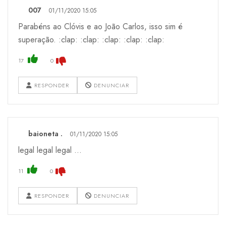
007
01/11/2020 15:05
Parabéns ao Clóvis e ao João Carlos, isso sim é
superação. :clap: :clap: :clap: :clap: :clap:
17
0
RESPONDER
DENUNCIAR
baioneta .
01/11/2020 15:05
legal legal legal ...
11
0
RESPONDER
DENUNCIAR