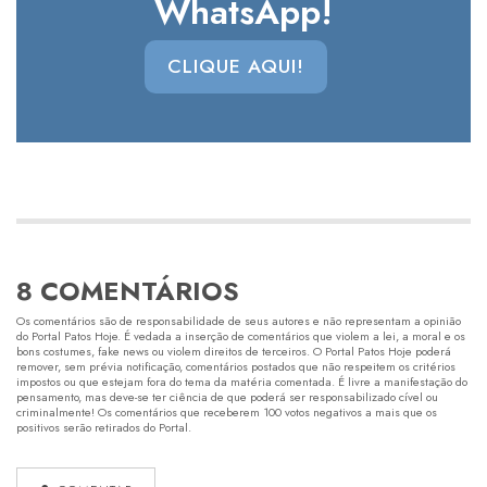
WhatsApp!
CLIQUE AQUI!
8 COMENTÁRIOS
Os comentários são de responsabilidade de seus autores e não representam a opinião
do Portal Patos Hoje. É vedada a inserção de comentários que violem a lei, a moral e os
bons costumes, fake news ou violem direitos de terceiros. O Portal Patos Hoje poderá
remover, sem prévia notificação, comentários postados que não respeitem os critérios
impostos ou que estejam fora do tema da matéria comentada. É livre a manifestação do
pensamento, mas deve-se ter ciência de que poderá ser responsabilizado cível ou
criminalmente! Os comentários que receberem 100 votos negativos a mais que os
positivos serão retirados do Portal.