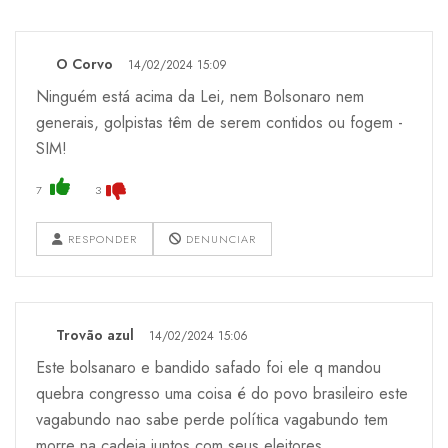
O Corvo
14/02/2024 15:09
Ninguém está acima da Lei, nem Bolsonaro nem
generais, golpistas têm de serem contidos ou fogem -
SIM!
7
3
RESPONDER
DENUNCIAR
Trovão azul
14/02/2024 15:06
Este bolsanaro e bandido safado foi ele q mandou
quebra congresso uma coisa é do povo brasileiro este
vagabundo nao sabe perde política vagabundo tem
morre na cadeia juntos com seus eleitores