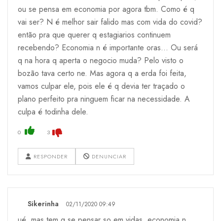
ou se pensa em economia por agora tbm. Como é q
vai ser? N é melhor sair falido mas com vida do covid?
então pra que querer q estagiarios continuem
recebendo? Economia n é importante oras... Ou será
q na hora q aperta o negocio muda? Pelo visto o
bozão tava certo ne. Mas agora q a erda foi feita,
vamos culpar ele, pois ele é q devia ter traçado o
plano perfeito pra ninguem ficar na necessidade. A
culpa é todinha dele.
0
3
RESPONDER
DENUNCIAR
Sikerinha
02/11/2020 09:49
ué, mas tem q se pensar so em vidas, economia n