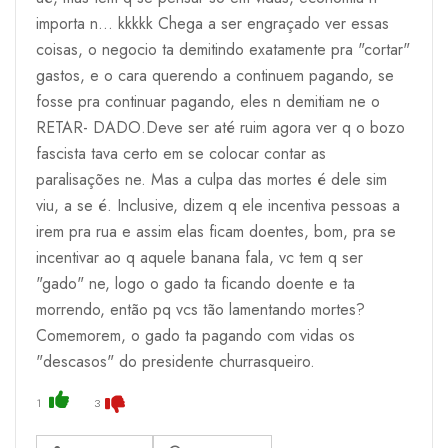
importa n... kkkkk Chega a ser engraçado ver essas
coisas, o negocio ta demitindo exatamente pra "cortar"
gastos, e o cara querendo a continuem pagando, se
fosse pra continuar pagando, eles n demitiam ne o
RETAR- DADO.Deve ser até ruim agora ver q o bozo
fascista tava certo em se colocar contar as
paralisações ne. Mas a culpa das mortes é dele sim
viu, a se é. Inclusive, dizem q ele incentiva pessoas a
irem pra rua e assim elas ficam doentes, bom, pra se
incentivar ao q aquele banana fala, vc tem q ser
"gado" ne, logo o gado ta ficando doente e ta
morrendo, então pq vcs tão lamentando mortes?
Comemorem, o gado ta pagando com vidas os
"descasos" do presidente churrasqueiro.
1
3