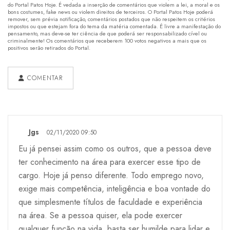
do Portal Patos Hoje. É vedada a inserção de comentários que violem a lei, a moral e os
bons costumes, fake news ou violem direitos de terceiros. O Portal Patos Hoje poderá
remover, sem prévia notificação, comentários postados que não respeitem os critérios
impostos ou que estejam fora do tema da matéria comentada. É livre a manifestação do
pensamento, mas deve-se ter ciência de que poderá ser responsabilizado cível ou
criminalmente! Os comentários que receberem 100 votos negativos a mais que os
positivos serão retirados do Portal.
COMENTAR
Jgs
02/11/2020 09:50
Eu já pensei assim como os outros, que a pessoa deve
ter conhecimento na área para exercer esse tipo de
cargo. Hoje já penso diferente. Todo emprego novo,
exige mais competência, inteligência e boa vontade do
que simplesmente títulos de faculdade e experiência
na área. Se a pessoa quiser, ela pode exercer
qualquer função na vida, basta ser humilde para lidar e