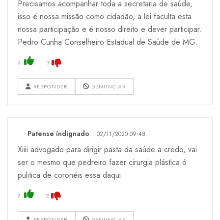
Precisamos acompanhar toda a secretaria de saúde,
isso é nossa missão como cidadão, a lei faculta esta
nossa participação e é nosso direito e dever participar.
Pedro Cunha Conselheiro Estadual de Saúde de MG.
2
3
RESPONDER
DENUNCIAR
Patense índignado
02/11/2020 09:48
Xiiii advogado para dirigir pasta da saúde a credo, vai
ser o mesmo que pedreiro fazer cirurgia plástica ó
pulitica de coronéis essa daqui.
2
2
RESPONDER
DENUNCIAR