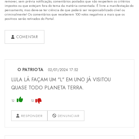
remover, sem prévia notificação, comentários postados que não respeitem os critérios
impostos ou que estejam fora do tema da matéria comentada. É livre a manifestação do
pensamento, mas deve-se ter ciência de que poderá ser responsabilizado cível ou
criminalmente! Os comentários que receberem 100 votos negativos a mais que os
positivos serão retirados do Portal.
COMENTAR
O PATRIOTA
02/01/2024 17:52
LULA LÁ FAÇAM UM "L" EM UNO JÁ VISITOU
QUASE TODO PLANETA TERRA.
12
12
RESPONDER
DENUNCIAR