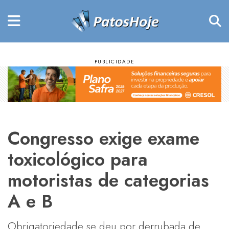
Congresso exige exame
toxicológico para
motoristas de categorias
A e B
Obrigatoriedade se deu por derrubada de