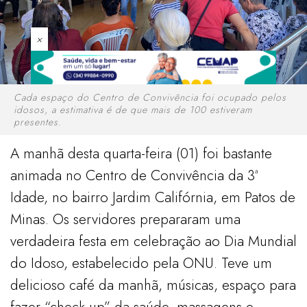
×
Cada espaço do Centro de Convivência foi ocupado pelos
idosos, a estimativa é de que mais de 100 estiveram
presentes.
A manhã desta quarta-feira (01) foi bastante
animada no Centro de Convivência da 3ª
Idade, no bairro Jardim Califórnia, em Patos de
Minas. Os servidores prepararam uma
verdadeira festa em celebração ao Dia Mundial
do Idoso, estabelecido pela ONU. Teve um
delicioso café da manhã, músicas, espaço para
fazer “check-up” da saúde, massagens e