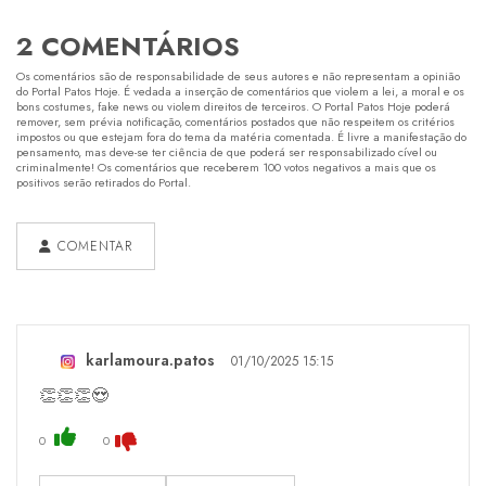
2 COMENTÁRIOS
Os comentários são de responsabilidade de seus autores e não representam a opinião
do Portal Patos Hoje. É vedada a inserção de comentários que violem a lei, a moral e os
bons costumes, fake news ou violem direitos de terceiros. O Portal Patos Hoje poderá
remover, sem prévia notificação, comentários postados que não respeitem os critérios
impostos ou que estejam fora do tema da matéria comentada. É livre a manifestação do
pensamento, mas deve-se ter ciência de que poderá ser responsabilizado cível ou
criminalmente! Os comentários que receberem 100 votos negativos a mais que os
positivos serão retirados do Portal.
COMENTAR
karlamoura.patos
01/10/2025 15:15
👏👏👏😍
0
0