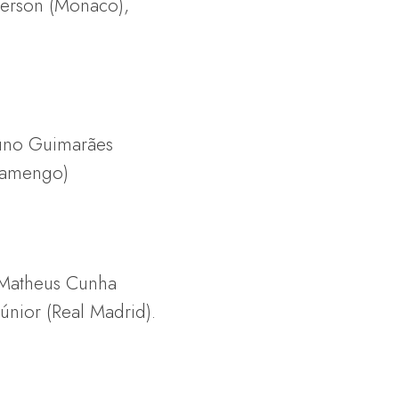
derson (Monaco),
runo Guimarães
Flamengo)
), Matheus Cunha
únior (Real Madrid).