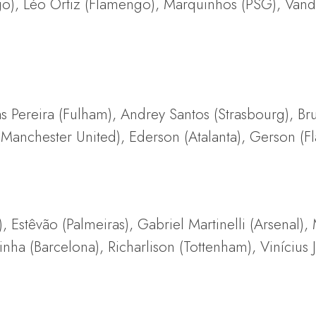
go), Léo Ortiz (Flamengo), Marquinhos (PSG), Van
s Pereira (Fulham), Andrey Santos (Strasbourg), B
(Manchester United), Ederson (Atalanta), Gerson (
), Estêvão (Palmeiras), Gabriel Martinelli (Arsenal
ha (Barcelona), Richarlison (Tottenham), Vinícius J