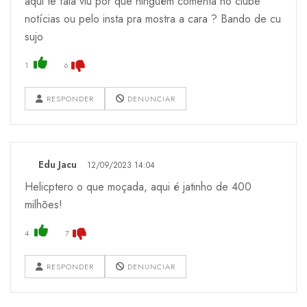
aqui te fala viu por que ninguém comenta no clube
notícias ou pelo insta pra mostra a cara ? Bando de cu
sujo
1
6
RESPONDER
DENUNCIAR
Edu Jacu
12/09/2023 14:04
Helicptero o que moçada, aqui é jatinho de 400
milhões!
4
7
RESPONDER
DENUNCIAR