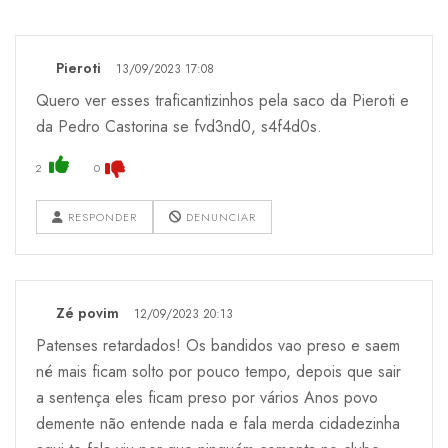
Pieroti
13/09/2023 17:08
Quero ver esses traficantizinhos pela saco da Pieroti e
da Pedro Castorina se fvd3nd0, s4f4d0s.
2
0
RESPONDER
DENUNCIAR
Zé povim
12/09/2023 20:13
Patenses retardados! Os bandidos vao preso e saem
né mais ficam solto por pouco tempo, depois que sair
a sentença eles ficam preso por vários Anos povo
demente não entende nada e fala merda cidadezinha