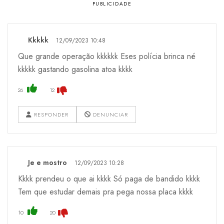
Kkkkk
12/09/2023 10:48
Que grande operação kkkkkk Eses polícia brinca né
kkkkk gastando gasolina atoa kkkk
26
12
RESPONDER
DENUNCIAR
Je e mostro
12/09/2023 10:28
Kkkk prendeu o que ai kkkk Só paga de bandido kkkk
Tem que estudar demais pra pega nossa placa kkkk
10
20