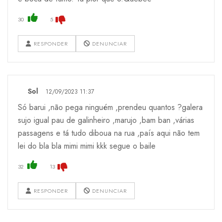
30
5
RESPONDER
DENUNCIAR
Sol
12/09/2023 11:37
Só barui ,não pega ninguém ,prendeu quantos ?galera
sujo igual pau de galinheiro ,marujo ,bam ban ,várias
passagens e tá tudo diboua na rua ,país aqui não tem
lei do bla bla mimi mimi kkk segue o baile
32
13
RESPONDER
DENUNCIAR