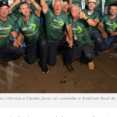
iu vitoriosa e Cleides Júnior vai comandar o Sindicato Rural de