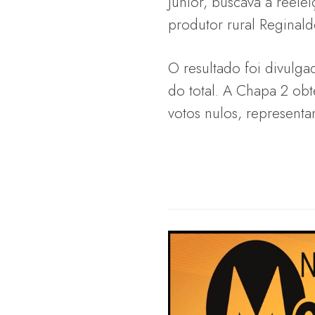
Júnior, buscava a reele
produtor rural Reginal
O resultado foi divulg
do total. A Chapa 2 ob
votos nulos, represent