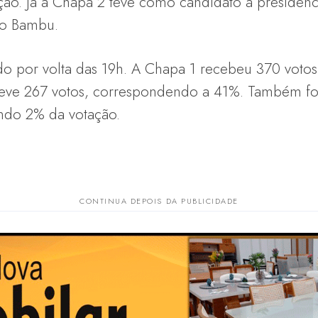
ição. Já a Chapa 2 teve como candidato à presidên
do Bambu.
ado por volta das 19h. A Chapa 1 recebeu 370 votos
teve 267 votos, correspondendo a 41%. Também fo
ando 2% da votação.