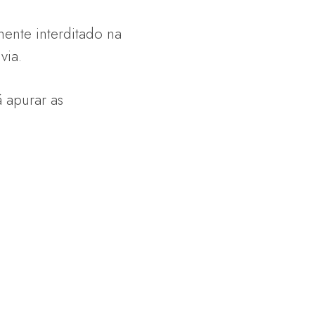
mente interditado na
via.
á apurar as