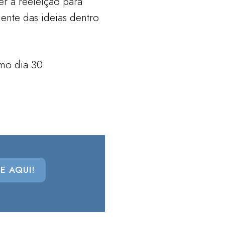
r à reeleição para
ente das ideias dentro
mo dia 30.
E AQUI!