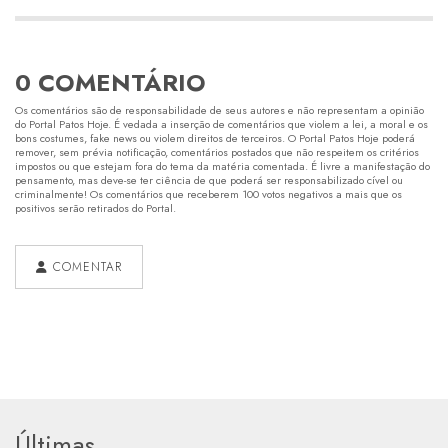
0 COMENTÁRIO
Os comentários são de responsabilidade de seus autores e não representam a opinião
do Portal Patos Hoje. É vedada a inserção de comentários que violem a lei, a moral e os
bons costumes, fake news ou violem direitos de terceiros. O Portal Patos Hoje poderá
remover, sem prévia notificação, comentários postados que não respeitem os critérios
impostos ou que estejam fora do tema da matéria comentada. É livre a manifestação do
pensamento, mas deve-se ter ciência de que poderá ser responsabilizado cível ou
criminalmente! Os comentários que receberem 100 votos negativos a mais que os
positivos serão retirados do Portal.
COMENTAR
Últimas