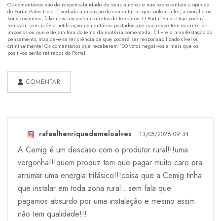
Os comentários são de responsabilidade de seus autores e não representam a opinião
do Portal Patos Hoje. É vedada a inserção de comentários que violem a lei, a moral e os
bons costumes, fake news ou violem direitos de terceiros. O Portal Patos Hoje poderá
remover, sem prévia notificação, comentários postados que não respeitem os critérios
impostos ou que estejam fora do tema da matéria comentada. É livre a manifestação do
pensamento, mas deve-se ter ciência de que poderá ser responsabilizado cível ou
criminalmente! Os comentários que receberem 100 votos negativos a mais que os
positivos serão retirados do Portal.
COMENTAR
rafaelhenriquedemeloalves
13/05/2026 09:34
A Cemig é um descaso com o produtor rural!!!uma
vergonha!!!quem produz tem que pagar muito caro pra
arrumar uma energia trifásico!!!coisa que a Cemig tinha
que instalar em toda zona rural...sem fala que
pagamos absurdo por uma instalação e mesmo assim
não tem qualidade!!!