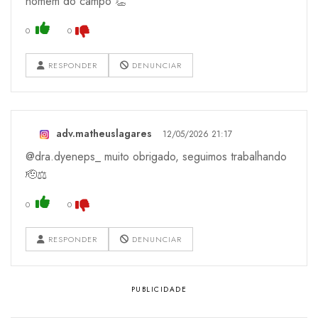
homem do campo 👏
0
0
RESPONDER
DENUNCIAR
adv.matheuslagares
12/05/2026 21:17
@dra.dyeneps_ muito obrigado, seguimos trabalhando
🫡⚖️
0
0
RESPONDER
DENUNCIAR