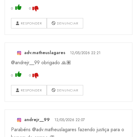
0
0
RESPONDER
DENUNCIAR
adv.matheuslagares
12/05/2026 22:21
@andrejr__99 obrigado 🙏🏽
0
0
RESPONDER
DENUNCIAR
andrejr__99
12/05/2026 22:07
Parabéns @adv.matheuslagares fazendo justiça para o