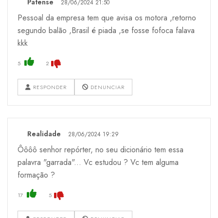
Patense
28/06/2024 21:50
Pessoal da empresa tem que avisa os motora ,retorno
segundo balão ,Brasil é piada ,se fosse fofoca falava
kkk
5
2
RESPONDER
DENUNCIAR
Realidade
28/06/2024 19:29
Ôôôô senhor repórter, no seu dicionário tem essa
palavra "garrada"... Vc estudou ? Vc tem alguma
formação ?
17
5