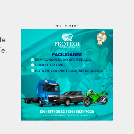
te
je!