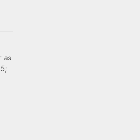
r as
5;