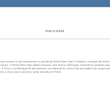
eus autores e não representam a opinião do Portal Patos Hoje. É vedada a inserção de comentá
erceiros. O Portal Patos Hoje poderá remover, sem prévia notificação, comentários postados que
 É livre a manifestação do pensamento, mas deve-se ter ciência de que poderá ser responsabi
os a mais que os positivos serão retirados do Portal.