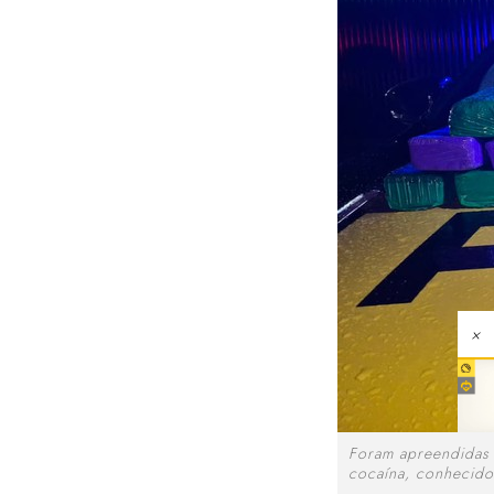
×
Foram apreendidas 
cocaína, conhecid