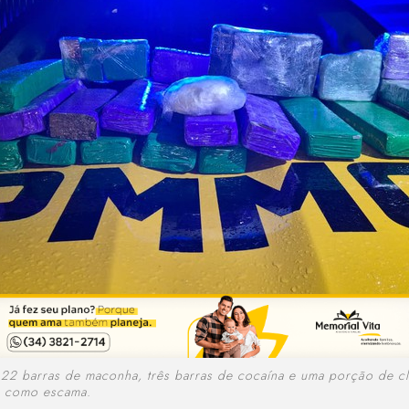
22 barras de maconha, três barras de cocaína e uma porção de cl
o como escama.