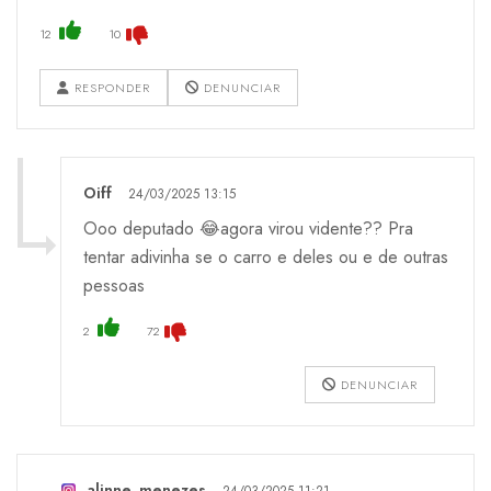
12
10
RESPONDER
DENUNCIAR
Oiff
24/03/2025 13:15
Ooo deputado 😂agora virou vidente?? Pra
tentar adivinha se o carro e deles ou e de outras
pessoas
2
72
DENUNCIAR
alinne_menezes
24/03/2025 11:21