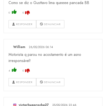
Como se diz o Gusttavo lima queeee pancada BB
0
0
RESPONDER
DENUNCIAR
William
26/05/2026 06:14
Motorista q parou no acostamento é um asno
irresponsável!
4
0
RESPONDER
DENUNCIAR
victorhugorocha27
25/05/2026 22:46