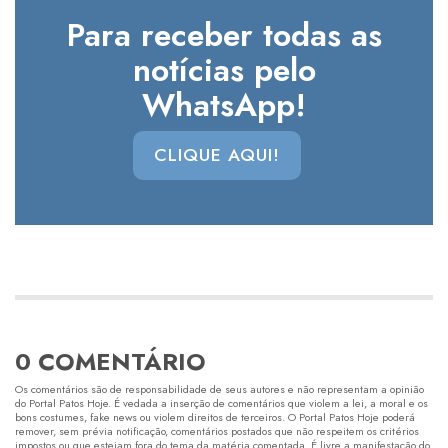
Para receber todas as
notícias pelo
WhatsApp!
CLIQUE AQUI!
0 COMENTÁRIO
Os comentários são de responsabilidade de seus autores e não representam a opinião
do Portal Patos Hoje. É vedada a inserção de comentários que violem a lei, a moral e os
bons costumes, fake news ou violem direitos de terceiros. O Portal Patos Hoje poderá
remover, sem prévia notificação, comentários postados que não respeitem os critérios
impostos ou que estejam fora do tema da matéria comentada. É livre a manifestação do