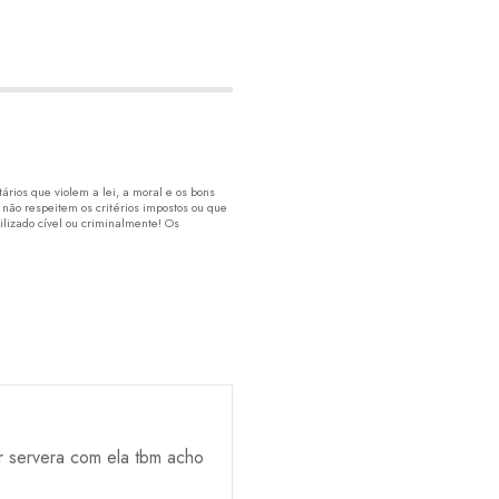
rios que violem a lei, a moral e os bons
 não respeitem os critérios impostos ou que
lizado cível ou criminalmente! Os
r servera com ela tbm acho