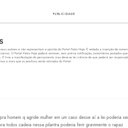
S
eus autores e não representam a opinião do Portal Patos Hoje. É vedada a inserção de comentá
erceiros. O Portal Patos Hoje poderá remover, sem prévia notificação, comentários postados que
 É livre a manifestação do pensamento, mas deve-se ter ciência de que poderá ser responsabi
os a mais que os positivos serão retirados do Portal.
a pra homem q agride mulher em um caso desse aí a lei poderia se
s pra todos cadeia nessa pilantra poderia ferir gravimente o rapaz