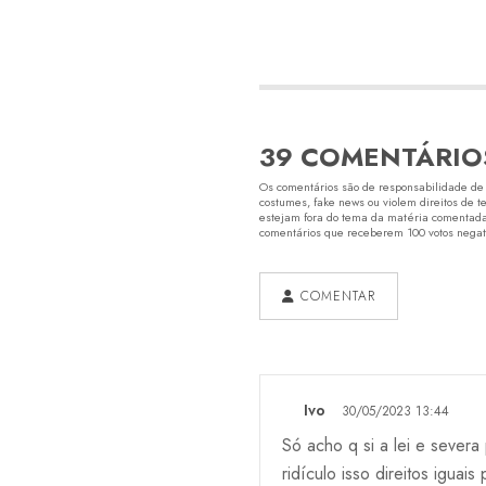
39 COMENTÁRIO
Os comentários são de responsabilidade de s
costumes, fake news ou violem direitos de t
estejam fora do tema da matéria comentada.
comentários que receberem 100 votos negativ
COMENTAR
Ivo
30/05/2023 13:44
Só acho q si a lei e sever
ridículo isso direitos iguai