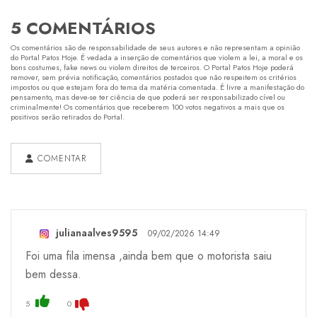
5 COMENTÁRIOS
Os comentários são de responsabilidade de seus autores e não representam a opinião
do Portal Patos Hoje. É vedada a inserção de comentários que violem a lei, a moral e os
bons costumes, fake news ou violem direitos de terceiros. O Portal Patos Hoje poderá
remover, sem prévia notificação, comentários postados que não respeitem os critérios
impostos ou que estejam fora do tema da matéria comentada. É livre a manifestação do
pensamento, mas deve-se ter ciência de que poderá ser responsabilizado cível ou
criminalmente! Os comentários que receberem 100 votos negativos a mais que os
positivos serão retirados do Portal.
COMENTAR
julianaalves9595
09/02/2026 14:49
Foi uma fila imensa ,ainda bem que o motorista saiu
bem dessa.
5
0