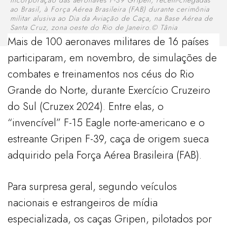
ao Brasil, à Força Aérea Brasileira (FAB) durante cerimônia
militar alusiva ao Dia da Aviação de Caça, na Base Aérea de
Santa Cruz, zona oeste do Rio de Janeiro.© Tânia
Rêgo/Agência Brasil
Mais de 100 aeronaves militares de 16 países
participaram, em novembro, de simulações de
combates e treinamentos nos céus do Rio
Grande do Norte, durante Exercício Cruzeiro
do Sul (Cruzex 2024). Entre elas, o
“invencível” F-15 Eagle norte-americano e o
estreante Gripen F-39, caça de origem sueca
adquirido pela Força Aérea Brasileira (FAB).
Para surpresa geral, segundo veículos
nacionais e estrangeiros de mídia
especializada, os caças Gripen, pilotados por