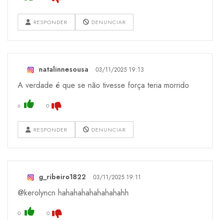
RESPONDER
DENUNCIAR
natalinnesousa
03/11/2025 19:13
A verdade é que se não tivesse força teria morrido
6
0
RESPONDER
DENUNCIAR
g_ribeiro1822
03/11/2025 19:11
@kerolyncn hahahahahahahahahh
0
0