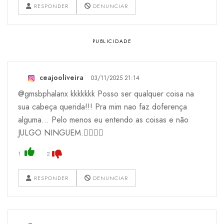
RESPONDER
DENUNCIAR
ceajooliveira
03/11/2025 21:14
@gmsbphalanx kkkkkkk Posso ser qualquer coisa na
sua cabeça querida!!! Pra mim nao faz doferença
alguma… Pelo menos eu entendo as coisas e não
JULGO NINGUEM.👍🏽✌🏽
1
2
RESPONDER
DENUNCIAR