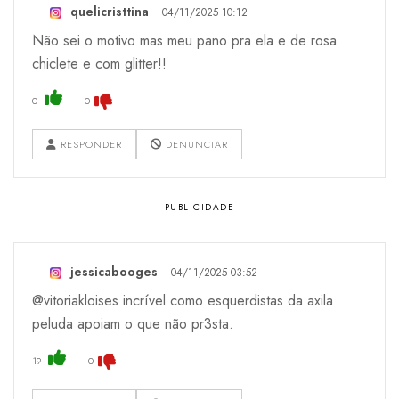
quelicristtina
04/11/2025 10:12
Não sei o motivo mas meu pano pra ela e de rosa
chiclete e com glitter!!
0
0
RESPONDER
DENUNCIAR
jessicabooges
04/11/2025 03:52
@vitoriakloises incrível como esquerdistas da axila
peluda apoiam o que não pr3sta.
19
0