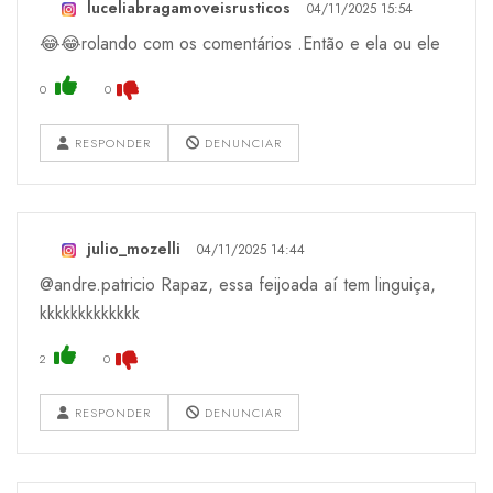
luceliabragamoveisrusticos
04/11/2025 15:54
😂😂rolando com os comentários .Então e ela ou ele
0
0
RESPONDER
DENUNCIAR
julio_mozelli
04/11/2025 14:44
@andre.patricio Rapaz, essa feijoada aí tem linguiça,
kkkkkkkkkkkkk
2
0
RESPONDER
DENUNCIAR