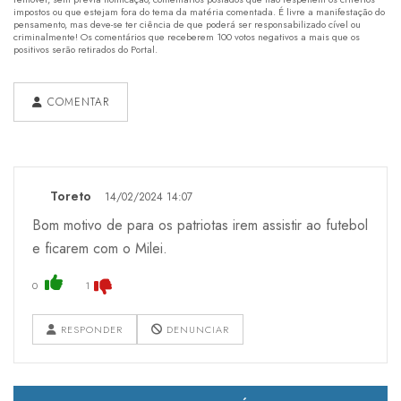
impostos ou que estejam fora do tema da matéria comentada. É livre a manifestação do
pensamento, mas deve-se ter ciência de que poderá ser responsabilizado cível ou
criminalmente! Os comentários que receberem 100 votos negativos a mais que os
positivos serão retirados do Portal.
COMENTAR
Toreto
14/02/2024 14:07
Bom motivo de para os patriotas irem assistir ao futebol
e ficarem com o Milei.
0
1
RESPONDER
DENUNCIAR