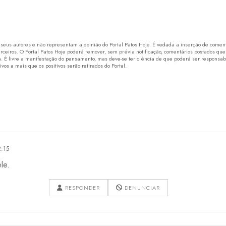
eus autores e não representam a opinião do Portal Patos Hoje. É vedada a inserção de comentá
erceiros. O Portal Patos Hoje poderá remover, sem prévia notificação, comentários postados que
 É livre a manifestação do pensamento, mas deve-se ter ciência de que poderá ser responsabi
os a mais que os positivos serão retirados do Portal.
:15
le.
RESPONDER
DENUNCIAR