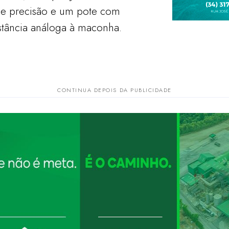
de precisão e um pote com
stância análoga à maconha.