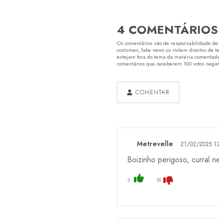
4 COMENTÁRIOS
Os comentários são de responsabilidade de s
costumes, fake news ou violem direitos de t
estejam fora do tema da matéria comentada.
comentários que receberem 100 votos negativ
COMENTAR
Metrevelle
21/02/2025 12
Boizinho perigoso, curral ne
3
18