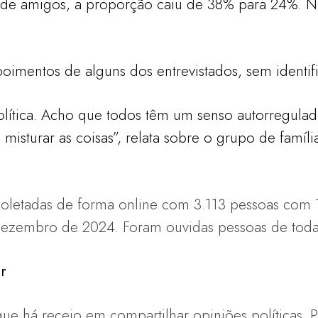
 de amigos, a proporção caiu de 38% para 24%. N
imentos de alguns dos entrevistados, sem identifi
olítica. Acho que todos têm um senso autorregulado
misturar as coisas”, relata sobre o grupo de famí
oletadas de forma online com 3.113 pessoas com 
ezembro de 2024. Foram ouvidas pessoas de todas
r
 que há receio em compartilhar opiniões políticas.