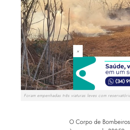
×
Foram empenhadas três viaturas leves com reservatóri
O Corpo de Bombeiros c