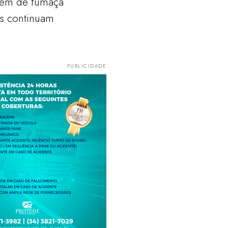
vem de fumaça
os continuam