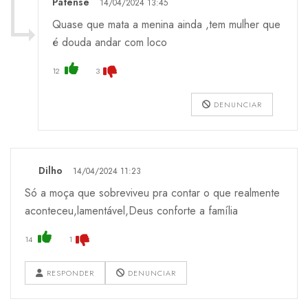
Patense
14/04/2024 13:45
Quase que mata a menina ainda ,tem mulher que
é douda andar com loco
12
3
DENUNCIAR
Dilho
14/04/2024 11:23
Só a moça que sobreviveu pra contar o que realmente
aconteceu,lamentável,Deus conforte a família
14
1
RESPONDER
DENUNCIAR