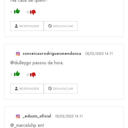
Na casa de quem?
1
0
RESPONDER
DENUNCIAR
conceicaorodriguesmendonca
05/02/2025 14:11
@diulleygo passou da hora.
1
0
RESPONDER
DENUNCIAR
_eduzin_oficial
05/02/2025 14:11
@_marcelohp ent