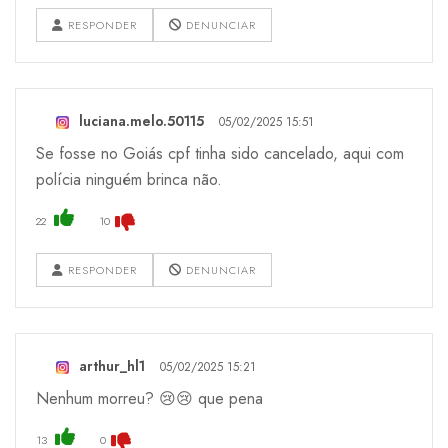
RESPONDER
DENUNCIAR
luciana.melo.50115
05/02/2025 15:51
Se fosse no Goiás cpf tinha sido cancelado, aqui com
polícia ninguém brinca não.
22
10
RESPONDER
DENUNCIAR
arthur_hl1
05/02/2025 15:21
Nenhum morreu? 😢😢 que pena
13
0