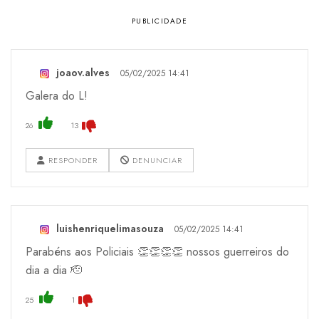
joaov.alves
05/02/2025 14:41
Galera do L!
26
13
RESPONDER
DENUNCIAR
luishenriquelimasouza
05/02/2025 14:41
Parabéns aos Policiais 👏👏👏👏 nossos guerreiros do
dia a dia 🫡
25
1