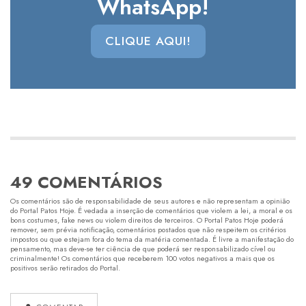
WhatsApp!
CLIQUE AQUI!
49 COMENTÁRIOS
Os comentários são de responsabilidade de seus autores e não representam a opinião
do Portal Patos Hoje. É vedada a inserção de comentários que violem a lei, a moral e os
bons costumes, fake news ou violem direitos de terceiros. O Portal Patos Hoje poderá
remover, sem prévia notificação, comentários postados que não respeitem os critérios
impostos ou que estejam fora do tema da matéria comentada. É livre a manifestação do
pensamento, mas deve-se ter ciência de que poderá ser responsabilizado cível ou
criminalmente! Os comentários que receberem 100 votos negativos a mais que os
positivos serão retirados do Portal.