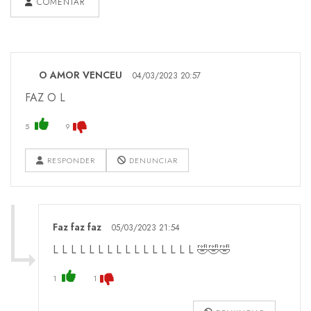
COMENTAR
O AMOR VENCEU
04/03/2023 20:57
FAZ O L
5
9
RESPONDER
DENUNCIAR
Faz faz faz
05/03/2023 21:54
L L L L L L L L L L L L L L L L 🤣🤣🤣
1
1