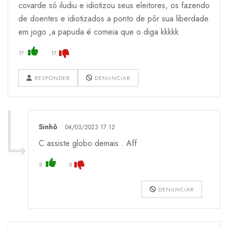
covarde só iludiu e idiotizou seus eleitores, os fazendo
de doentes e idiotizados a ponto de pôr sua liberdade
em jogo ,a papuda é comeia que o diga kkkkk
17
17
RESPONDER
DENUNCIAR
Sinhô
04/03/2023 17:12
C assiste globo demais . Aff
3
5
DENUNCIAR