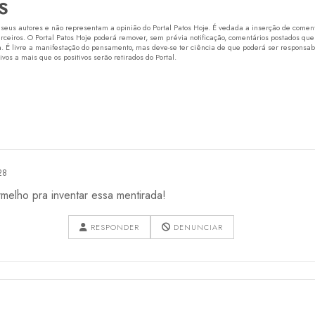
S
eus autores e não representam a opinião do Portal Patos Hoje. É vedada a inserção de comentá
erceiros. O Portal Patos Hoje poderá remover, sem prévia notificação, comentários postados que
 É livre a manifestação do pensamento, mas deve-se ter ciência de que poderá ser responsabi
os a mais que os positivos serão retirados do Portal.
28
melho pra inventar essa mentirada!
RESPONDER
DENUNCIAR