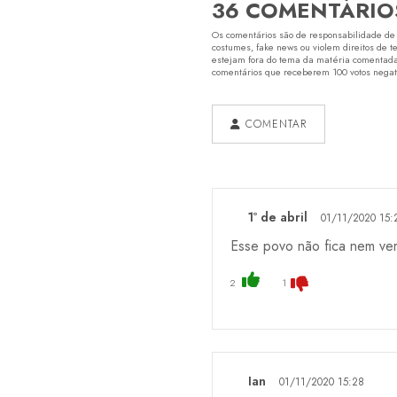
36 COMENTÁRIO
Os comentários são de responsabilidade de s
costumes, fake news ou violem direitos de t
estejam fora do tema da matéria comentada.
comentários que receberem 100 votos negativ
COMENTAR
1º de abril
01/11/2020 15:
Esse povo não fica nem ver
2
1
Ian
01/11/2020 15:28