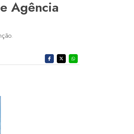
de Agência
nção.