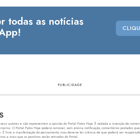
r todas as notícias
CLIQU
App!
S
eus autores e não representam a opinião do Portal Patos Hoje. É vedada a inserção de comentá
erceiros. O Portal Patos Hoje poderá remover, sem prévia notificação, comentários postados que
 É livre a manifestação do pensamento, mas deve-se ter ciência de que poderá ser responsabi
os a mais que os positivos serão retirados do Portal.