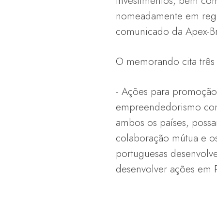
investimentos, bem com
nomeadamente em regiõe
comunicado da Apex-Bra
O memorando cita três f
- Ações para promoção 
empreendedorismo com 
ambos os países, possa
colaboração mútua e os 
portuguesas desenvolver
desenvolver ações em 