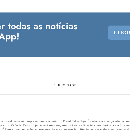
r todas as notícias
CLIQU
App!
eus autores e não representam a opinião do Portal Patos Hoje. É vedada a inserção de comentá
erceiros. O Portal Patos Hoje poderá remover, sem prévia notificação, comentários postados que
 É livre a manifestação do pensamento, mas deve-se ter ciência de que poderá ser responsabi