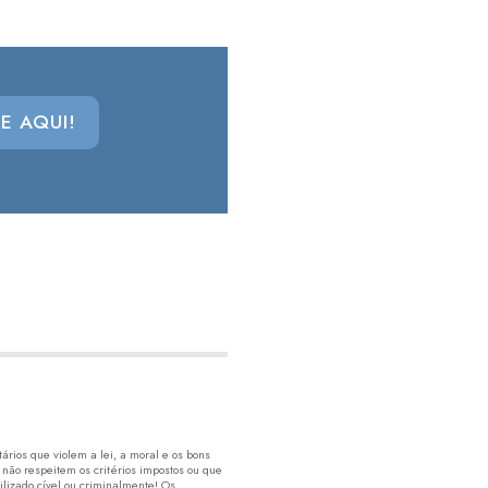
E AQUI!
rios que violem a lei, a moral e os bons
 não respeitem os critérios impostos ou que
lizado cível ou criminalmente! Os