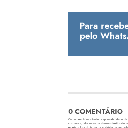
Para recebe
pelo Whats
0 COMENTÁRIO
Os comentários são de responsabilidade de s
costumes, fake news ou violem direitos de t
estejam fora do tema da matéria comentada.