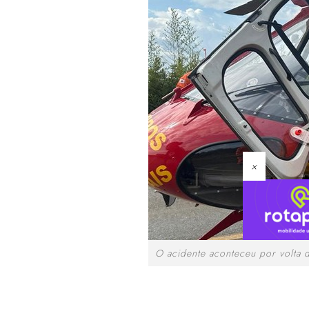
×
O acidente aconteceu por volta d